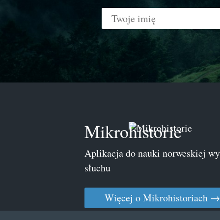
Mikrohistorie
Aplikacja do nauki norweskiej w
słuchu
Więcej o Mikrohistoriach →