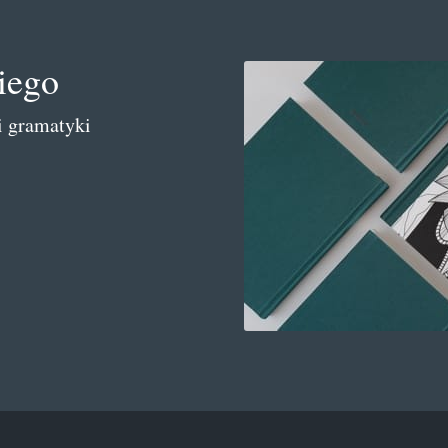
iego
i gramatyki