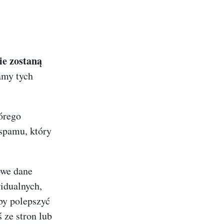
ie zostaną
amy tych
órego
spamu, który
owe dane
idualnych,
by polepszyć
ś ze stron lub