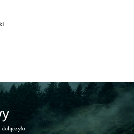
ki
wy
 dołączyło.