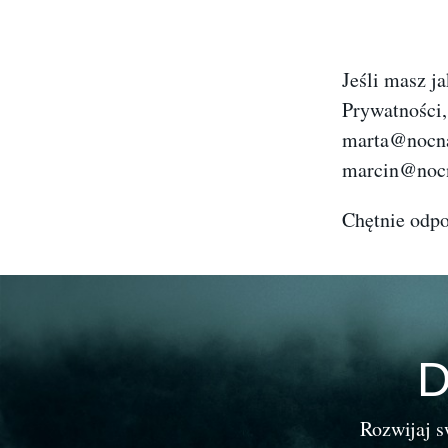
Jeśli masz j
Prywatności,
marta@nocn
marcin@noc
Chętnie odp
D
Rozwijaj s