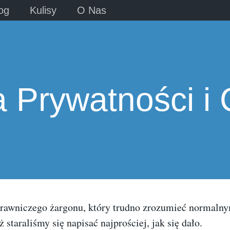
og
Kulisy
O Nas
a Prywatności i
rawniczego żargonu, który trudno zrozumieć normaln
ż staraliśmy się napisać najprościej, jak się dało.