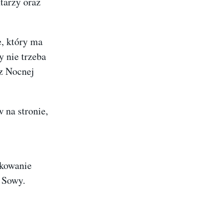
tarzy oraz
e, który ma
y nie trzeba
 z Nocnej
 na stronie,
okowanie
 Sowy.