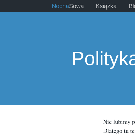
Nocna
Sowa
Książka
Bl
Polityk
Nie lubimy p
Dlatego tu te