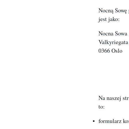
Nocną Sowę p
jest jako:
Nocna Sowa 
Valkyriegat
0366 Oslo
Na naszej st
to:
formularz ko