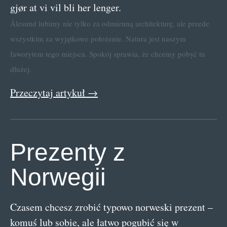
gjør at vi vil bli her lenger.
Ålesund lubimy nie tylko za odmienną architekturę, ale przede
wszystkim za wyjątkowe położenie. Natura jest naszym
faworytem tego miejsca. Spokój sprawia, że chcemy pobyć tu
dłużej.
Przeczytaj artykuł →
Prezenty z
Norwegii
Czasem chcesz zrobić typowo norweski prezent –
komuś lub sobie, ale łatwo pogubić się w